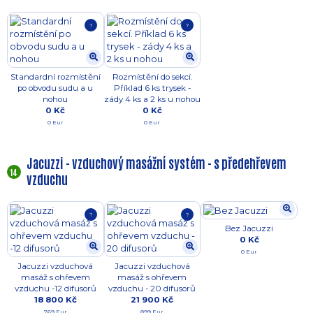
?
?
Standardní rozmístění
Rozmístění do sekcí.
po obvodu sudu a u
Příklad 6 ks trysek -
nohou
zády 4 ks a 2 ks u nohou
0 Kč
0 Kč
0 Eur
0 Eur
Jacuzzi - vzduchový masážní systém - s předehřevem
14
vzduchu
?
?
Bez Jacuzzi
0 Kč
0 Eur
Jacuzzi vzduchová
Jacuzzi vzduchová
masáž s ohřevem
masáž s ohřevem
vzduchu -12 difusorů
vzduchu - 20 difusorů
18 800 Kč
21 900 Kč
769 Eur
899 Eur