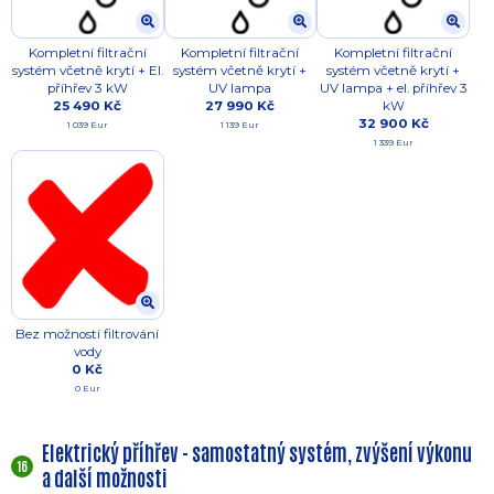
Kompletní filtrační
Kompletní filtrační
Kompletní filtrační
systém včetně krytí + El.
systém včetně krytí +
systém včetně krytí +
příhřev 3 kW
UV lampa
UV lampa + el. příhřev 3
25 490 Kč
27 990 Kč
kW
32 900 Kč
1 039 Eur
1 139 Eur
1 339 Eur
Bez možností filtrování
vody
0 Kč
0 Eur
Elektrický příhřev - samostatný systém, zvýšení výkonu
16
a další možnosti