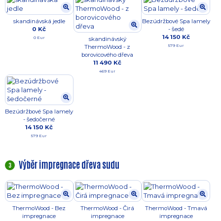
skandinávská jedle
Bezúdržbové Spa lamely
0 Kč
- šedé
14 150 Kč
0 Eur
skandinávský
579 Eur
ThermoWood - z
borovicového dřeva
11 490 Kč
469 Eur
Bezúdržbové Spa lamely
- šedočerné
14 150 Kč
579 Eur
Výběr impregnace dřeva sudu
3
ThermoWood - Bez
ThermoWood - Čirá
ThermoWood - Tmavá
impregnace
impregnace
impregnace