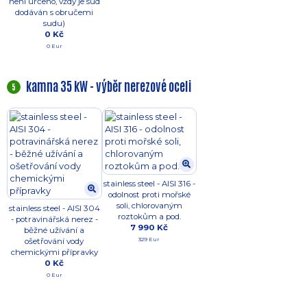
není určeno, vždy je sud
dodáván s obručemi
sudu)
0 Kč
0 Eur
kamna 35 kW - výběr nerezové oceli
5
stainless steel - AISI 316 -
odolnost proti mořské
soli, chlorovaným
stainless steel - AISI 304
roztokům a pod.
- potravinářská nerez -
7 990 Kč
běžné užívání a
329 Eur
ošetřování vody
chemickými přípravky
0 Kč
0 Eur