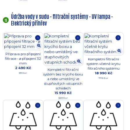
Údržba vody v sudu - filtrační systémy - UV lampa -
15
Elektrický příhřev
?
?
?
Příprava pro připojení
filtrace - ⌀ připojení 32
Kompletní filtrační
mm
systém včetně krytu
2 490 Kč
filtračního systému
Kompletní filtrační
18 990 Kč
99 Eur
systém bez krycího boxu
779 Eur
a nebo umístěný ve
stupňovitých vstupních
schodech
15 990 Kč
659 Eur
?
?
?