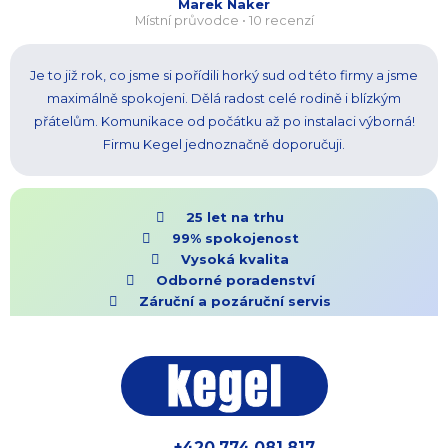
Marek Naker
Místní průvodce • 10 recenzí
Je to již rok, co jsme si pořídili horký sud od této firmy a jsme
maximálně spokojeni. Dělá radost celé rodině i blízkým
přátelům. Komunikace od počátku až po instalaci výborná!
Firmu Kegel jednoznačně doporučuji.
25 let na trhu
99% spokojenost
Vysoká kvalita
Odborné poradenství
Záruční a pozáruční servis
+420 774 081 817