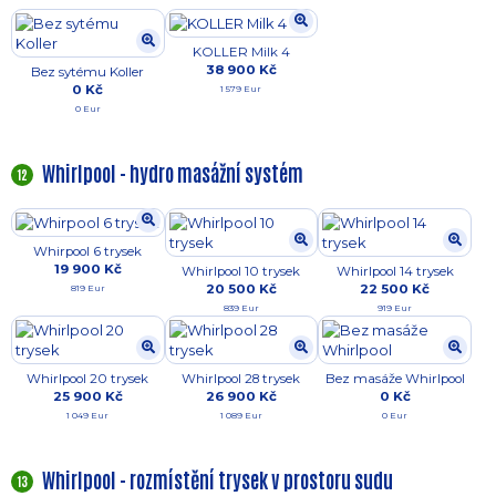
KOLLER Milk 4
38 900 Kč
Bez sytému Koller
0 Kč
1 579 Eur
0 Eur
Whirlpool - hydro masážní systém
12
Whirpool 6 trysek
19 900 Kč
Whirlpool 10 trysek
Whirlpool 14 trysek
20 500 Kč
22 500 Kč
819 Eur
839 Eur
919 Eur
Whirlpool 20 trysek
Whirlpool 28 trysek
Bez masáže Whirlpool
25 900 Kč
26 900 Kč
0 Kč
1 049 Eur
1 089 Eur
0 Eur
Whirlpool - rozmístění trysek v prostoru sudu
13