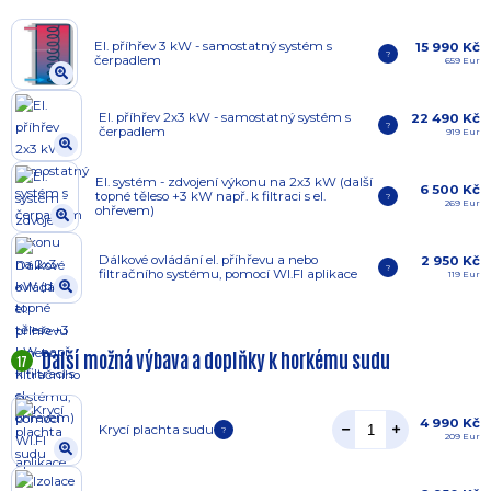
El. příhřev 3 kW - samostatný systém s
15 990 Kč
?
čerpadlem
659 Eur
El. příhřev 2x3 kW - samostatný systém s
22 490 Kč
?
čerpadlem
919 Eur
El. systém - zdvojení výkonu na 2x3 kW (další
6 500 Kč
topné těleso +3 kW např. k filtraci s el.
?
269 Eur
ohřevem)
Dálkové ovládání el. příhřevu a nebo
2 950 Kč
?
filtračního systému, pomocí WI.FI aplikace
119 Eur
Další možná výbava a doplňky k horkému sudu
17
4 990 Kč
Krycí plachta sudu
?
209 Eur