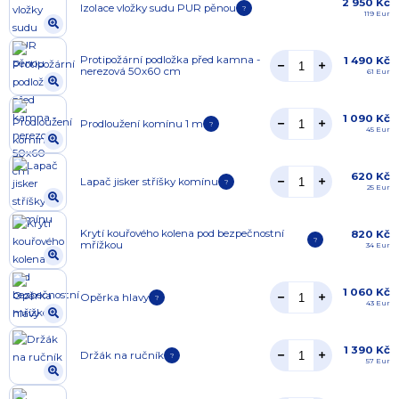
2 950 Kč
Izolace vložky sudu PUR pěnou
?
119 Eur
Protipožární podložka před kamna -
1 490 Kč
nerezová 50x60 cm
61 Eur
1 090 Kč
Prodloužení komínu 1 m
?
45 Eur
620 Kč
Lapač jisker stříšky komínu
?
25 Eur
Krytí kouřového kolena pod bezpečnostní
820 Kč
?
mřížkou
34 Eur
1 060 Kč
Opěrka hlavy
?
43 Eur
1 390 Kč
Držák na ručník
?
57 Eur