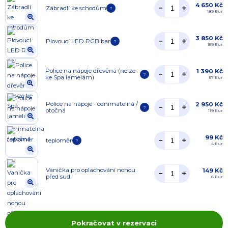
4 650 Kč
Zábradlí ke schodům
?
189 Eur
3 850 Kč
Plovoucí LED RGB bar
?
159 Eur
Police na nápoje dřevěná (nelze
1 390 Kč
?
ke Spa lamelám)
57 Eur
Police na nápoje - odnímatelná /
2 950 Kč
?
otočná
119 Eur
99 Kč
teploměr
?
4 Eur
Vanička pro oplachování nohou
149 Kč
před sud
6 Eur
Pokračovat v rezervaci