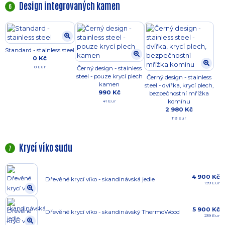
Design integrovaných kamen
6
Standard - stainless steel
0 Kč
0 Eur
Černý design - stainless
steel - pouze krycí plech
Černý design - stainless
kamen
steel - dvířka, krycí plech,
990 Kč
bezpečnostní mřížka
komínu
41 Eur
2 980 Kč
119 Eur
Krycí víko sudu
7
4 900 Kč
Dřevěné krycí víko - skandinávská jedle
199 Eur
5 900 Kč
Dřevěné krycí víko - skandinávský ThermoWood
239 Eur