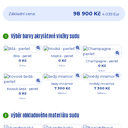
98 900 Kč
Základní cena:
4 039 Eur
Výběr barvy akrylátové vložky sudu
1
Bílá - perleť
Modrá - perleť
0 Kč
0 Kč
Champagne - perleť
0 Kč
0 Eur
0 Eur
0 Eur
šedý mramor
hnědý mramor
7 300 Kč
7 300 Kč
Kovově šedá - perleť
0 Kč
299 Eur
299 Eur
0 Eur
výběr obkladového materiálu sudu
2