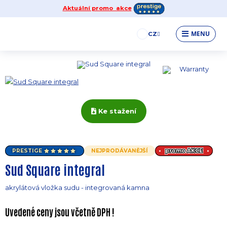
Aktuální promo akce
MENU
CZ
Ke stažení
PRESTIGE
NEJPRODÁVANĚJŠÍ
promo
AKCE
Sud Square integral
akrylátová vložka sudu - integrovaná kamna
Uvedené ceny jsou včetně DPH !