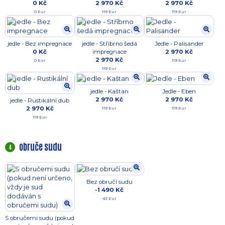
0 Kč
2 970 Kč
2 970 Kč
0 Eur
119 Eur
119 Eur
jedle - Bez impregnace
jedle - Stříbrno šedá
Jedle - Palisander
0 Kč
impregnace
2 970 Kč
2 970 Kč
0 Eur
119 Eur
119 Eur
jedle - Kaštan
Jedle - Eben
2 970 Kč
2 970 Kč
jedle - Rustikální dub
2 970 Kč
119 Eur
119 Eur
119 Eur
obruče sudu
4
Bez obručí sudu
-1 490 Kč
-61 Eur
S obručemi sudu (pokud