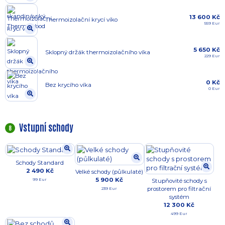
13 600 Kč
Thermoizolační krycí víko
559 Eur
5 650 Kč
Sklopný držák thermoizolačního víka
229 Eur
0 Kč
Bez krycího víka
0 Eur
Vstupní schody
8
Schody Standard
2 490 Kč
Velké schody (půlkulaté)
5 900 Kč
99 Eur
Stupňovité schody s
prostorem pro filtrační
239 Eur
systém
12 300 Kč
499 Eur