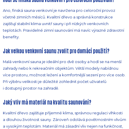
Ano, finská sauna venkovní je navržena pro celoroční provoz
včetně zimních měsíců. Kvalitní dřevo a správná konstrukce
zajišťují stabilní klima uvnitř sauny i při nízkých venkovních
teplotách. Pravidelné zimní saunování má navíc výrazné zdravotní
benefity.
Jak velkou venkovní saunu zvolit pro domácí použití?
Malá venkovní sauna je ideální pro dvě osoby a hodí se na menší
zahrady nebo k rekreačním objektům. Větší modely nabídnou
více prostoru, možnost ležení a komfortnější sezení pro více osob.
Při výběru velikosti je důležité zohlednit počet uživatelů
i dostupný prostor na zahradě.
Jaký vliv má materiál na kvalitu saunování?
Kvalitní dřevo zajišťuje příjemné klima, správnou regulaci vlhkosti
a dlouhou životnost sauny. Zároveň odolává povětrnostním vlivům
a vysokým teplotám. Materiál má zásadní vliv nejen na funkčnost,