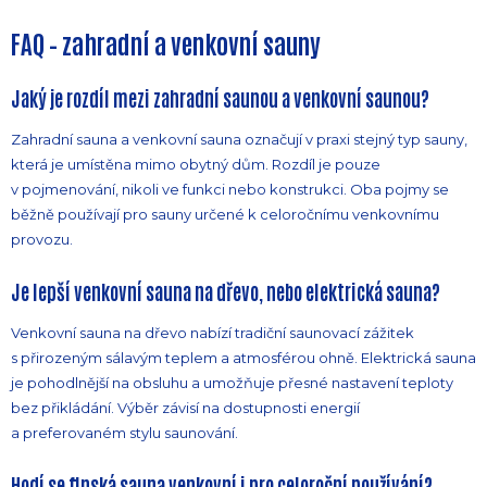
FAQ – zahradní a venkovní sauny
Jaký je rozdíl mezi zahradní saunou a venkovní saunou?
Zahradní sauna a venkovní sauna označují v praxi stejný typ sauny,
která je umístěna mimo obytný dům. Rozdíl je pouze
v pojmenování, nikoli ve funkci nebo konstrukci. Oba pojmy se
běžně používají pro sauny určené k celoročnímu venkovnímu
provozu.
Je lepší venkovní sauna na dřevo, nebo elektrická sauna?
Venkovní sauna na dřevo nabízí tradiční saunovací zážitek
s přirozeným sálavým teplem a atmosférou ohně. Elektrická sauna
je pohodlnější na obsluhu a umožňuje přesné nastavení teploty
bez přikládání. Výběr závisí na dostupnosti energií
a preferovaném stylu saunování.
Hodí se finská sauna venkovní i pro celoroční používání?