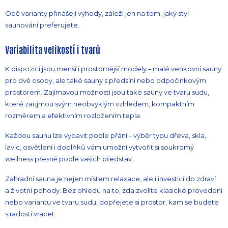
Obě varianty přinášejí výhody, záleží jen na tom, jaký styl
saunování preferujete.
Variabilita velikostí i tvarů
K dispozici jsou menší i prostornější modely – malé venkovní sauny
pro dvě osoby, ale také sauny s předsíní nebo odpočinkovým
prostorem. Zajímavou možností jsou také sauny ve tvaru sudu,
které zaujmou svým neobvyklým vzhledem, kompaktním
rozměrem a efektivním rozložením tepla.
Každou saunu lze vybavit podle přání – výběr typu dřeva, skla,
lavic, osvětlení i doplňků vám umožní vytvořit si soukromý
wellness přesně podle vašich představ.
Zahradní sauna je nejen místem relaxace, ale i investicí do zdraví
a životní pohody. Bez ohledu na to, zda zvolíte klasické provedení
nebo variantu ve tvaru sudu, dopřejete si prostor, kam se budete
s radostí vracet.