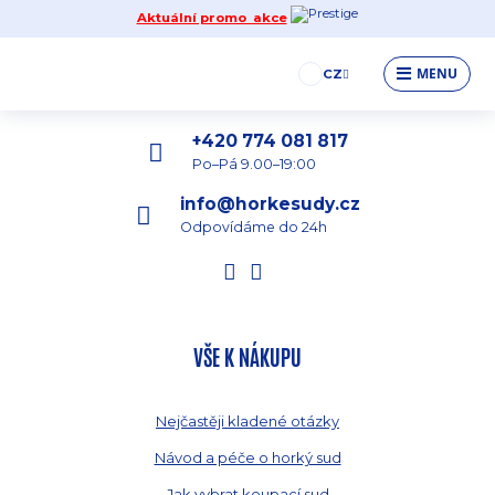
Aktuální promo akce
MENU
CZ
+420 774 081 817
Po–Pá 9.00–19:00
info@horkesudy.cz
Odpovídáme do 24h
VŠE K NÁKUPU
Nejčastěji kladené otázky
Návod a péče o horký sud
Jak vybrat koupací sud