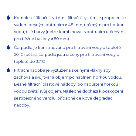
Kompletní filtrační systém - filtrační systém je propojen se
sudem pevným potrubím ⌀ 48 mm, určeným pro horkou
vodu, bílé barvy (nelze kombinovat s potrubím určeným
pro běžné bazény ⌀ 50 mm).
Čerpadlo je konstruováno pro filtrování vody o teplotě
50ºC (běžná čerpadla jsou určeny pro filtrování vody o
teplotě do 35ºC
Filtrační nádoba je vyztužena skelnými vlákny aby
zachovala svůj tvar a objem po naplnění horkou vodou.
Běžné filtrační plastové nádoby, po napuštění horkou
vodou zvětší svůj objem. Následně dochází k poškození
šesticestného ventilu, případně celkové degradaci
nádoby.