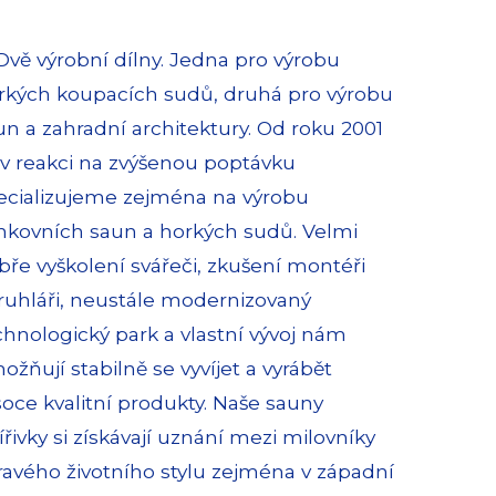
ě výrobní dílny. Jedna pro výrobu
rkých koupacích sudů, druhá pro výrobu
un a zahradní architektury. Od roku 2001
 v reakci na zvýšenou poptávku
ecializujeme zejména na výrobu
nkovních saun a horkých sudů. Velmi
bře vyškolení svářeči, zkušení montéři
truhláři, neustále modernizovaný
chnologický park a vlastní vývoj nám
ožňují stabilně se vyvíjet a vyrábět
soce kvalitní produkty. Naše sauny
ířivky si získávají uznání mezi milovníky
ravého životního stylu zejména v západní