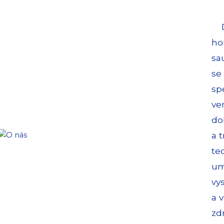
Dv
ho
sa
se
sp
ve
do
a 
te
um
vy
a v
zd