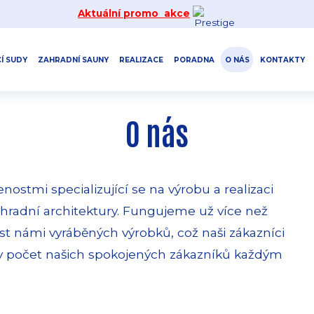
Aktuální promo akce
Í SUDY
ZAHRADNÍ SAUNY
REALIZACE
PORADNA
O NÁS
KONTAKTY
O nás
tmi specializující se na výrobu a realizaci
ahradní architektury. Fungujeme už více než
st námi vyráběných výrobků, což naši zákazníci
aby počet našich spokojených zákazníků každým