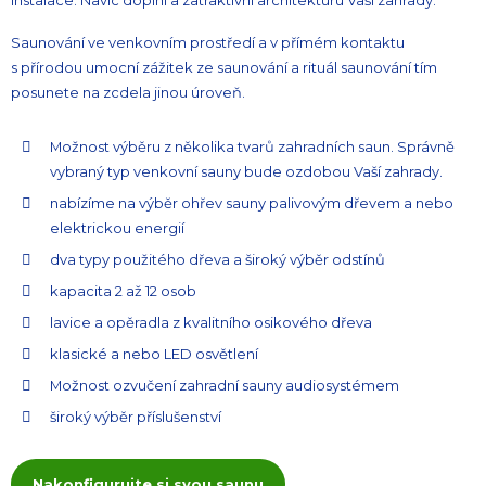
instalace. Navíc doplní a zatraktivní architekturu Vaší zahrady.
Saunování ve venkovním prostředí a v přímém kontaktu
s přírodou umocní zážitek ze saunování a rituál saunování tím
posunete na zcdela jinou úroveň.
Možnost výběru z několika tvarů zahradních saun. Správně
vybraný typ venkovní sauny bude ozdobou Vaší zahrady.
nabízíme na výběr ohřev sauny palivovým dřevem a nebo
elektrickou energií
dva typy použitého dřeva a široký výběr odstínů
kapacita 2 až 12 osob
lavice a opěradla z kvalitního osikového dřeva
klasické a nebo LED osvětlení
Možnost ozvučení zahradní sauny audiosystémem
široký výběr příslušenství
Nakonfigurujte si svou saunu