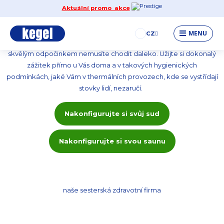
Aktuální promo akce
RELAX 365 dnů v roce - KEGEL
MENU
CZ
Rádi navštěvujete thermální lázně a nebo wellness zařízení. Za
skvělým odpočinkem nemusíte chodit daleko. Užijte si dokonalý
zážitek přímo u Vás doma a v takových hygienických
podmínkách, jaké Vám v thermálních provozech, kde se vystřídají
stovky lidí, nezaručí.
Nakonfigurujte si svůj sud
Nakonfigurujte si svou saunu
naše sesterská zdravotní firma