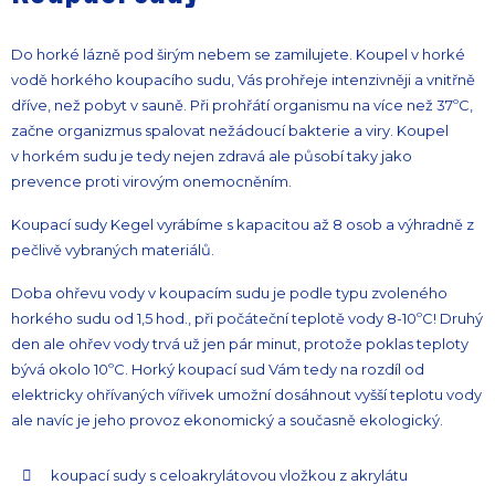
Do horké lázně pod širým nebem se zamilujete. Koupel v horké
vodě horkého koupacího sudu, Vás prohřeje intenzivněji a vnitřně
dříve, než pobyt v sauně. Při prohřátí organismu na více než 37ºC,
začne organizmus spalovat nežádoucí bakterie a viry. Koupel
v horkém sudu je tedy nejen zdravá ale působí taky jako
prevence proti virovým onemocněním.
Koupací sudy Kegel vyrábíme s kapacitou až 8 osob a výhradně z
pečlivě vybraných materiálů.
Doba ohřevu vody v koupacím sudu je podle typu zvoleného
horkého sudu od 1,5 hod., při počáteční teplotě vody 8-10ºC! Druhý
den ale ohřev vody trvá už jen pár minut, protože poklas teploty
bývá okolo 10ºC. Horký koupací sud Vám tedy na rozdíl od
elektricky ohřívaných vířivek umožní dosáhnout vyšší teplotu vody
ale navíc je jeho provoz ekonomický a současně ekologický.
koupací sudy s celoakrylátovou vložkou z akrylátu