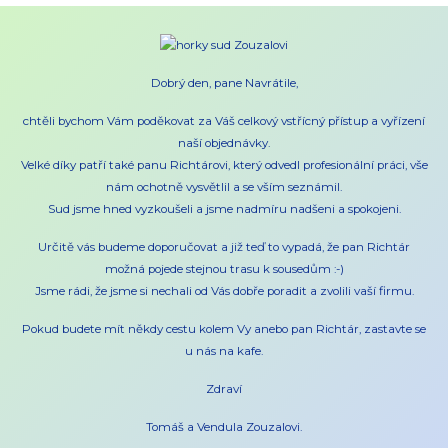
Dobrý den, pane Navrátile,
chtěli bychom Vám poděkovat za Váš celkový vstřícný přístup a vyřízení
naší objednávky.
Velké díky patří také panu Richtárovi, který odvedl profesionální práci, vše
nám ochotně vysvětlil a se vším seznámil.
Sud jsme hned vyzkoušeli a jsme nadmíru nadšeni a spokojeni.
Určitě vás budeme doporučovat a již teď to vypadá, že pan Richtár
možná pojede stejnou trasu k sousedům :-)
Jsme rádi, že jsme si nechali od Vás dobře poradit a zvolili vaší firmu.
Pokud budete mít někdy cestu kolem Vy anebo pan Richtár, zastavte se
u nás na kafe.
Zdraví
Tomáš a Vendula Zouzalovi.