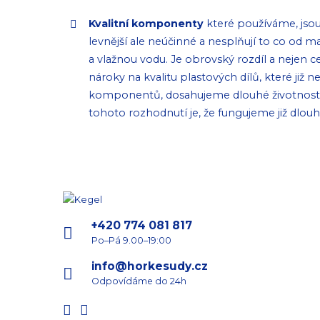
Kvalitní komponenty
které používáme, jso
levnější ale neúčinné a nesplňují to co od
a vlažnou vodu. Je obrovský rozdíl a nejen c
nároky na kvalitu plastových dílů, které již
komponentů, dosahujeme dlouhé životnosti n
tohoto rozhodnutí je, že fungujeme již dlou
+420 774 081 817
Po–Pá 9.00–19:00
info@horkesudy.cz
Odpovídáme do 24h