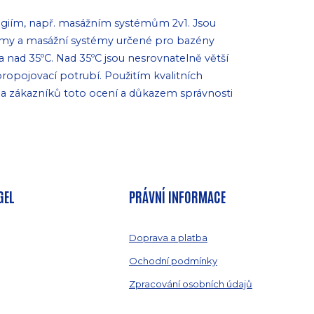
giím, např. masážním systémům 2v1. Jsou
stémy a masážní systémy určené pro bazény
 a nad 35ºC. Nad 35ºC jsou nesrovnatelně větší
propojovací potrubí. Použitím kvalitních
na zákazníků toto ocení a důkazem správnosti
GEL
PRÁVNÍ INFORMACE
Doprava a platba
Ochodní podmínky
Zpracování osobních údajů