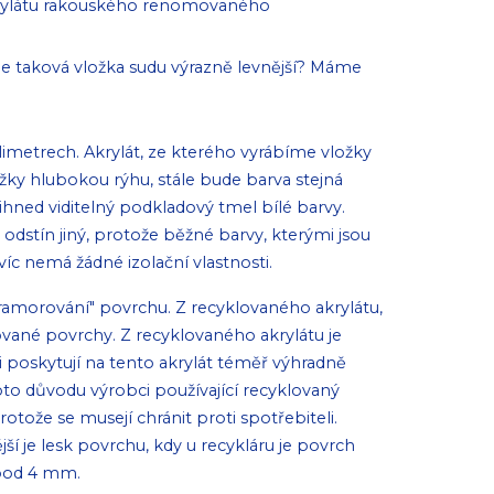
krylátu rakouského renomovaného
 je taková vložka sudu výrazně levnější? Máme
ilimetrech. Akrylát, ze kterého vyrábíme vložky
žky hlubokou rýhu, stále bude barva stejná
ihned viditelný podkladový tmel bílé barvy.
dstín jiný, protože běžné barvy, kterými jsou
c nemá žádné izolační vlastnosti.
amorování" povrchu. Z recyklovaného akrylátu,
ované povrchy. Z recyklovaného akrylátu je
ti poskytují na tento akrylát téměř výhradně
oto důvodu výrobci používající recyklovaný
tože se musejí chránit proti spotřebiteli.
í je lesk povrchu, kdy u recykláru je povrch
, pod 4 mm.