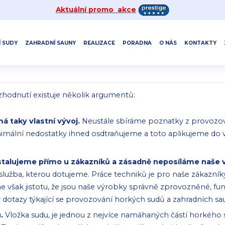
Aktuální promo akce
 SUDY
ZAHRADNÍ SAUNY
REALIZACE
PORADNA
O NÁS
KONTAKTY
zhodnutí existuje několik argumentů:
á taky vlastní vývoj.
Neustále sbíráme poznatky z provozová
inimální nedostatky ihned osdtraňujeme a toto aplikujeme do 
nstalujeme přímo u zákazníků a zásadně neposíláme naše 
lužba, kterou dotujeme. Práce techniků je pro naše zákazník
áme však jistotu, že jsou naše výrobky správně zprovozněné, f
y dotazy týkající se provozování horkých sudů a zahradních s
u.
Vložka sudu, je jednou z nejvíce namáhaných částí horkého