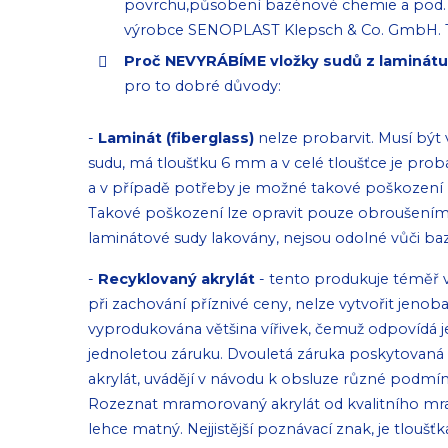
povrchu,působení bazénové chemie a pod. 
výrobce SENOPLAST Klepsch & Co. GmbH. Ta
Proč NEVYRÁBÍME vložky sudů z laminátu
pro to dobré důvody:
-
Laminát (fiberglass)
nelze probarvit. Musí být 
sudu, má tloušťku 6 mm a v celé tloušťce je pro
a v případě potřeby je možné takové poškození za
Takové poškození lze opravit pouze obroušením a
laminátové sudy lakovány, nejsou odolné vůči ba
-
Recyklovaný akrylát
- tento produkuje téměř v
při zachování příznivé ceny, nelze vytvořit jen
vyprodukována většina vířivek, čemuž odpovídá jej
jednoletou záruku. Dvouletá záruka poskytovaná v 
akrylát, uvádějí v návodu k obsluze různé podmínk
Rozeznat mramorovaný akrylát od kvalitního mramo
lehce matný. Nejjistější poznávací znak, je tloušť