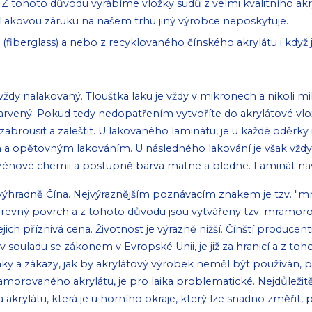
Z tohoto důvodu vyrábíme vložky sudů z velmi kvalitního a
kovou záruku na našem trhu jiný výrobce neposkytuje.
(fiberglass) a nebo z recyklovaného čínského akrylátu i když
vždy nalakovaný. Tloušťka laku je vždy v mikronech a nikoli m
barvený. Pokud tedy nedopatřením vytvoříte do akrylátové vlo
brousit a zaleštit. U lakovaného laminátu, je u každé oděrky 
 opětovným lakováním. U následného lakování je však vždy o
zénové chemii a postupně barva matne a bledne. Laminát naví
ýhradně Čína. Nejvýraznějším poznávacím znakem je tzv. "mr
obarevný povrch a z tohoto důvodu jsou vytvářeny tzv. mramor
ich příznivá cena. Životnost je výrazně nižší. Čínští producen
souladu se zákonem v Evropské Unii, je již za hranicí a z toh
y a zákazy, jak by akrylátový výrobek neměl být používán, pro
rovaného akrylátu, je pro laika problematické. Nejdůležitějš
ka akrylátu, která je u horního okraje, který lze snadno změřit