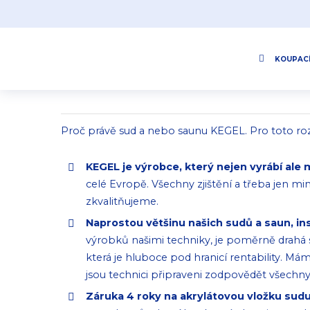
Proč sud od KEGEL?
KOUPACÍ
20.11.2023 16:13:10
Proč právě sud a nebo saunu KEGEL. Pro toto ro
KEGEL je výrobce, který nejen vyrábí ale m
celé Evropě. Všechny zjištění a třeba jen m
zkvalitňujeme.
Naprostou většinu našich sudů a saun, i
výrobků našimi techniky, je poměrně drahá s
která je hluboce pod hranicí rentability. M
jsou technici připraveni zodpovědět všechn
Záruka 4 roky na akrylátovou vložku sud