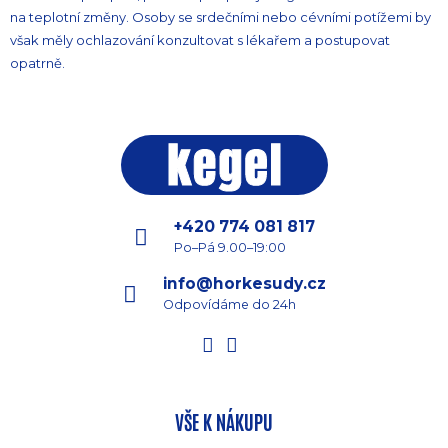
na teplotní změny. Osoby se srdečními nebo cévními potížemi by
však měly ochlazování konzultovat s lékařem a postupovat
opatrně.
+420 774 081 817
Po–Pá 9.00–19:00
info@horkesudy.cz
Odpovídáme do 24h
VŠE K NÁKUPU