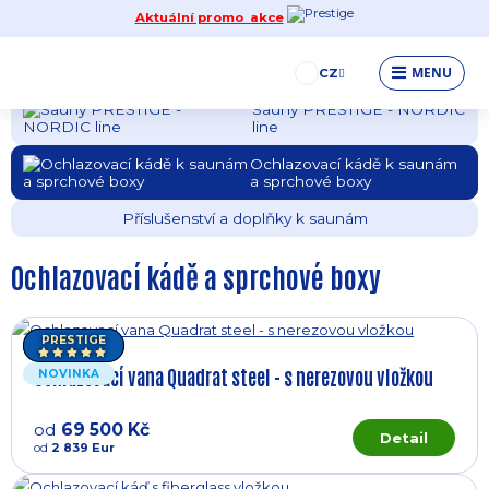
Aktuální promo akce
Sauny QUALITY
Sauny EXCELLENT
MENU
CZ
Sauny PRESTIGE - NORDIC
line
Ochlazovací kádě k saunám
a sprchové boxy
Příslušenství a doplňky k saunám
Ochlazovací kádě a sprchové boxy
PRESTIGE
Ochlazovací vana Quadrat steel - s nerezovou vložkou
NOVINKA
od
69 500 Kč
Detail
od
2 839 Eur