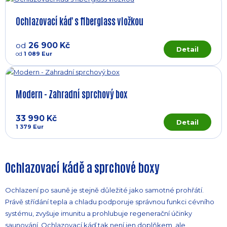
Ochlazovací káď s fiberglass vložkou
od
26 900 Kč
Detail
od
1 089 Eur
Modern - Zahradní sprchový box
33 990 Kč
Detail
1 379 Eur
Ochlazovací kádě a sprchové boxy
Ochlazení po sauně je stejně důležité jako samotné prohřátí.
Právě střídání tepla a chladu podporuje správnou funkci cévního
systému, zvyšuje imunitu a prohlubuje regenerační účinky
saunování. Ochlazovací káď tak není jen doplňkem, ale