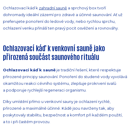
Ochlazovací káď k
zahradní sauně
a sprchový box tvoří
dohromady ideální zázemí pro zdravé a účinné saunování. Ať už
preferujete ponoření do ledové vody, nebo rychlou sprchu,
ochlazení venku přináší ten pravý pocit osvěžení a rovnováhy.
Ochlazovací káď k venkovní sauně jako
přirozená součást saunového rituálu
Ochlazovací káď k sauně
je tradiční řešení, které respektuje
přirozené principy saunování. Ponoření do studené vody vyvolává
okamžitou reakci cévního systému, zlepšuje prokrvení svalů
a podporuje rychlejší regeneraci organismu.
Díky umístění přímo u venkovní sauny je ochlazení rychlé,
přirozené a maximálně účinné. Kádě jsou navrženy tak, aby
poskytovaly stabilitu, bezpečnost a komfort při každém použití,
a to i při častém provozu.