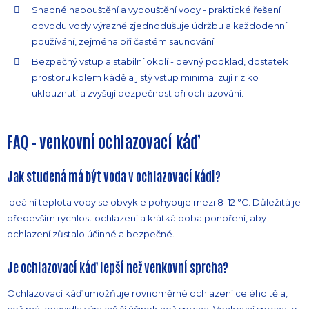
Snadné napouštění a vypouštění vody - praktické řešení
odvodu vody výrazně zjednodušuje údržbu a každodenní
používání, zejména při častém saunování.
Bezpečný vstup a stabilní okolí - pevný podklad, dostatek
prostoru kolem kádě a jistý vstup minimalizují riziko
uklouznutí a zvyšují bezpečnost při ochlazování.
FAQ – venkovní ochlazovací káď
Jak studená má být voda v ochlazovací kádi?
Ideální teplota vody se obvykle pohybuje mezi 8–12 °C. Důležitá je
především rychlost ochlazení a krátká doba ponoření, aby
ochlazení zůstalo účinné a bezpečné.
Je ochlazovací káď lepší než venkovní sprcha?
Ochlazovací káď umožňuje rovnoměrné ochlazení celého těla,