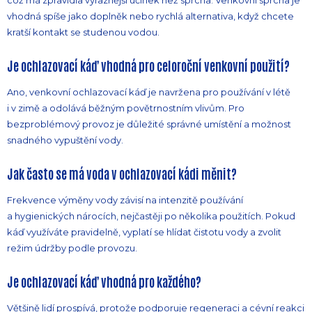
což má zpravidla výraznější účinek než sprcha. Venkovní sprcha je
vhodná spíše jako doplněk nebo rychlá alternativa, když chcete
kratší kontakt se studenou vodou.
Je ochlazovací káď vhodná pro celoroční venkovní použití?
Ano, venkovní ochlazovací káď je navržena pro používání v létě
i v zimě a odolává běžným povětrnostním vlivům. Pro
bezproblémový provoz je důležité správné umístění a možnost
snadného vypuštění vody.
Jak často se má voda v ochlazovací kádi měnit?
Frekvence výměny vody závisí na intenzitě používání
a hygienických nárocích, nejčastěji po několika použitích. Pokud
káď využíváte pravidelně, vyplatí se hlídat čistotu vody a zvolit
režim údržby podle provozu.
Je ochlazovací káď vhodná pro každého?
Většině lidí prospívá, protože podporuje regeneraci a cévní reakci