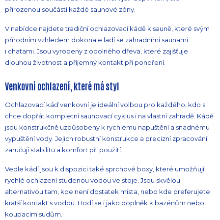
přirozenou součástí každé saunové zóny.
V nabídce najdete tradiční ochlazovací kádě k sauně, které svým
přírodním vzhledem dokonale ladí se zahradními saunami
i chatami. Jsou vyrobeny z odolného dřeva, které zajišťuje
dlouhou životnost a příjemný kontakt při ponoření.
Venkovní ochlazení, které má styl
Ochlazovací káď venkovní je ideální volbou pro každého, kdo si
chce dopřát kompletní saunovací cyklus i na vlastní zahradě. Kádě
jsou konstrukčně uzpůsobeny k rychlému napuštění a snadnému
vypuštění vody. Jejich robustní konstrukce a precizní zpracování
zaručují stabilitu a komfort při použití.
Vedle kádí jsou k dispozici také sprchové boxy, které umožňují
rychlé ochlazení studenou vodou ve stoje. Jsou skvělou
alternativou tam, kde není dostatek místa, nebo kde preferujete
kratší kontakt s vodou. Hodí se i jako doplněk k bazénům nebo
koupacím sudům.