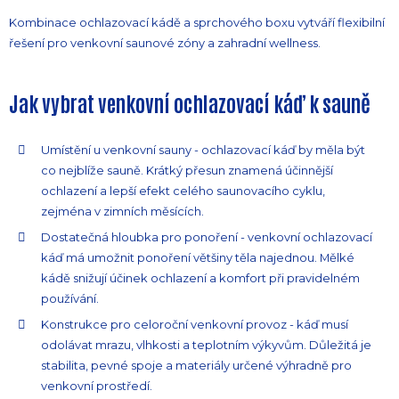
Kombinace ochlazovací kádě a sprchového boxu vytváří flexibilní
řešení pro venkovní saunové zóny a zahradní wellness.
Jak vybrat venkovní ochlazovací káď k sauně
Umístění u venkovní sauny - ochlazovací káď by měla být
co nejblíže sauně. Krátký přesun znamená účinnější
ochlazení a lepší efekt celého saunovacího cyklu,
zejména v zimních měsících.
Dostatečná hloubka pro ponoření - venkovní ochlazovací
káď má umožnit ponoření většiny těla najednou. Mělké
kádě snižují účinek ochlazení a komfort při pravidelném
používání.
Konstrukce pro celoroční venkovní provoz - káď musí
odolávat mrazu, vlhkosti a teplotním výkyvům. Důležitá je
stabilita, pevné spoje a materiály určené výhradně pro
venkovní prostředí.