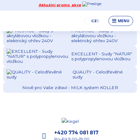
Aktuální promo akce
PRESTIGE - Sudy s
akrylátovou vložkou - s
kamny na dřevo
MENU
CZ
PRESTIGE - Sudy s
akrylátovou vložkou -
elektrický ohřev 240V
EXCELLENT - Sudy "NATUR"
s polypropylenovou vložkou
QUALITY - Celodřevěné
sudy
Nově pro Vaše zdraví - MILK system KOLLER
+420 774 081 817
Po–Pá 9.00–19:00