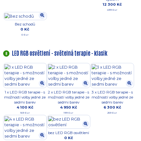
12 300 Kč
499 Eur
Bez schodů
0 Kč
0 Eur
LED RGB osvětlení - světelná terapie - klasik
8
1 x LED RGB terapie - s
2 x LED RGB terapie - s
3 x LED RGB terapie - s
možností volby jedné ze
možností volby jedné ze
možností volby jedné ze
sedmi barev
sedmi barev
sedmi barev
4 100 Kč
4 950 Kč
6 300 Kč
169 Eur
199 Eur
259 Eur
bez LED RGB osvětlení
0 Kč