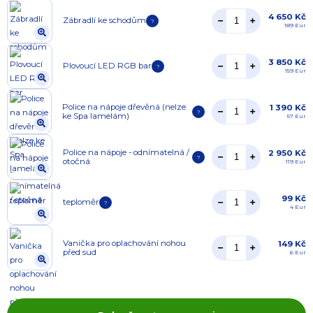
4 650 Kč
Zábradlí ke schodům
?
189 Eur
3 850 Kč
Plovoucí LED RGB bar
?
159 Eur
Police na nápoje dřevěná (nelze
1 390 Kč
?
ke Spa lamelám)
57 Eur
Police na nápoje - odnímatelná /
2 950 Kč
?
otočná
119 Eur
99 Kč
teploměr
?
4 Eur
Vanička pro oplachování nohou
149 Kč
před sud
6 Eur