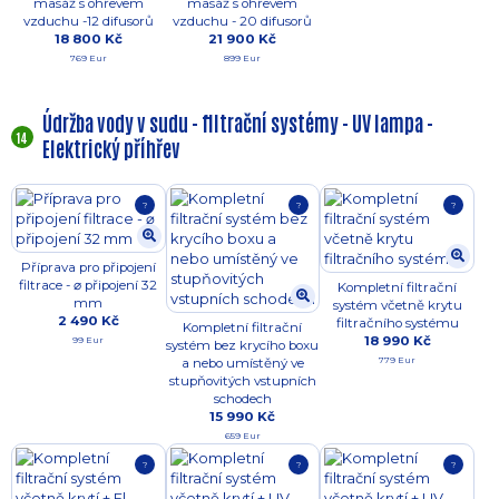
masáž s ohřevem
masáž s ohřevem
vzduchu -12 difusorů
vzduchu - 20 difusorů
18 800 Kč
21 900 Kč
769 Eur
899 Eur
Údržba vody v sudu - filtrační systémy - UV lampa -
14
Elektrický příhřev
?
?
?
Příprava pro připojení
filtrace - ⌀ připojení 32
Kompletní filtrační
mm
systém včetně krytu
2 490 Kč
filtračního systému
Kompletní filtrační
18 990 Kč
99 Eur
systém bez krycího boxu
779 Eur
a nebo umístěný ve
stupňovitých vstupních
schodech
15 990 Kč
659 Eur
?
?
?