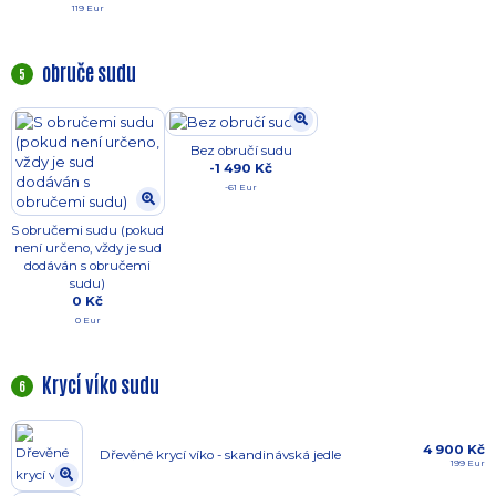
119 Eur
obruče sudu
5
Bez obručí sudu
-1 490 Kč
-61 Eur
S obručemi sudu (pokud
není určeno, vždy je sud
dodáván s obručemi
sudu)
0 Kč
0 Eur
Krycí víko sudu
6
4 900 Kč
Dřevěné krycí víko - skandinávská jedle
199 Eur