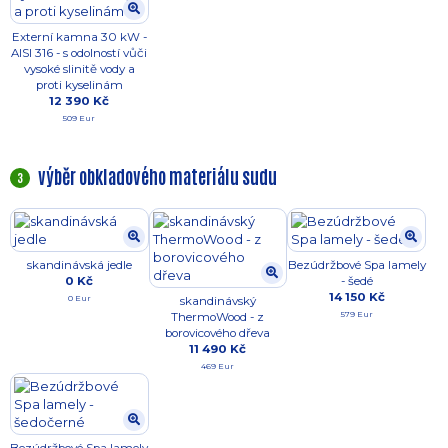
Externí kamna 30 kW -
AISI 316 - s odolností vůči
vysoké slinitě vody a
proti kyselinám
12 390 Kč
509 Eur
výběr obkladového materiálu sudu
3
skandinávská jedle
Bezúdržbové Spa lamely
0 Kč
- šedé
14 150 Kč
0 Eur
skandinávský
579 Eur
ThermoWood - z
borovicového dřeva
11 490 Kč
469 Eur