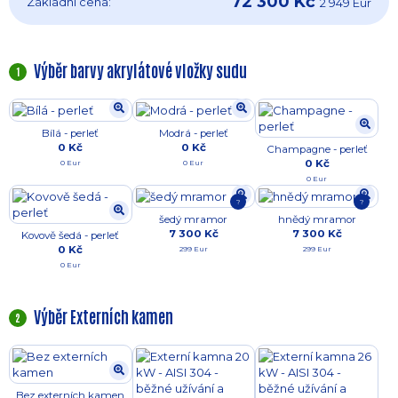
72 300 Kč
Základní cena:
2 949 Eur
Výběr barvy akrylátové vložky sudu
1
Bílá - perleť
Modrá - perleť
0 Kč
0 Kč
Champagne - perleť
0 Kč
0 Eur
0 Eur
0 Eur
?
?
šedý mramor
hnědý mramor
7 300 Kč
7 300 Kč
Kovově šedá - perleť
0 Kč
299 Eur
299 Eur
0 Eur
Výběr Externích kamen
2
Bez externích kamen