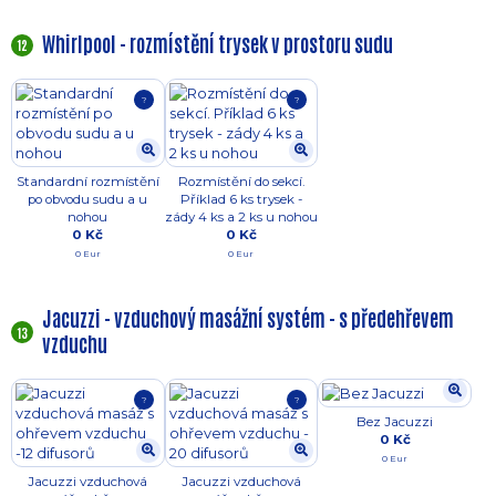
Whirlpool - rozmístění trysek v prostoru sudu
12
?
?
Standardní rozmístění
Rozmístění do sekcí.
po obvodu sudu a u
Příklad 6 ks trysek -
nohou
zády 4 ks a 2 ks u nohou
0 Kč
0 Kč
0 Eur
0 Eur
Jacuzzi - vzduchový masážní systém - s předehřevem
13
vzduchu
?
?
Bez Jacuzzi
0 Kč
0 Eur
Jacuzzi vzduchová
Jacuzzi vzduchová