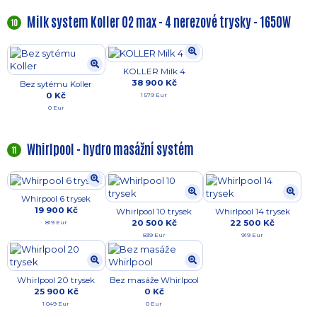
Milk system Koller O2 max - 4 nerezové trysky - 1650W
10
KOLLER Milk 4
38 900 Kč
Bez sytému Koller
0 Kč
1 579 Eur
0 Eur
Whirlpool - hydro masážní systém
11
Whirpool 6 trysek
19 900 Kč
Whirlpool 10 trysek
Whirlpool 14 trysek
20 500 Kč
22 500 Kč
819 Eur
839 Eur
919 Eur
Whirlpool 20 trysek
Bez masáže Whirlpool
25 900 Kč
0 Kč
1 049 Eur
0 Eur