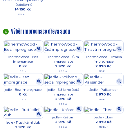
Bezúdržbové Spa lamely
- šedočerné
14 150 Kč
579 Eur
Výběr impregnace dřeva sudu
4
ThermoWood - Bez
ThermoWood - Čirá
ThermoWood - Tmavá
impregnace
impregnace
impregnace
0 Kč
2 970 Kč
2 970 Kč
0 Eur
119 Eur
119 Eur
jedle - Bez impregnace
jedle - Stříbrno šedá
Jedle - Palisander
0 Kč
impregnace
2 970 Kč
2 970 Kč
0 Eur
119 Eur
119 Eur
jedle - Kaštan
Jedle - Eben
2 970 Kč
2 970 Kč
jedle - Rustikální dub
2 970 Kč
119 Eur
119 Eur