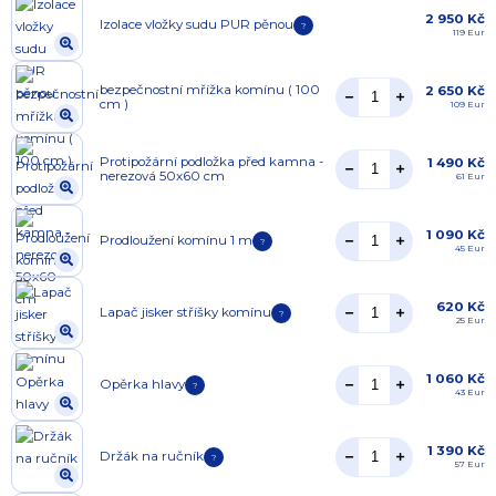
2 950 Kč
Izolace vložky sudu PUR pěnou
?
119 Eur
bezpečnostní mřížka komínu ( 100
2 650 Kč
cm )
109 Eur
Protipožární podložka před kamna -
1 490 Kč
nerezová 50x60 cm
61 Eur
1 090 Kč
Prodloužení komínu 1 m
?
45 Eur
620 Kč
Lapač jisker stříšky komínu
?
25 Eur
1 060 Kč
Opěrka hlavy
?
43 Eur
1 390 Kč
Držák na ručník
?
57 Eur