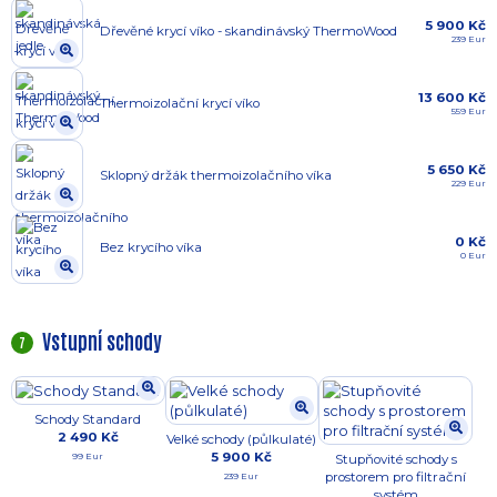
5 900 Kč
Dřevěné krycí víko - skandinávský ThermoWood
239 Eur
13 600 Kč
Thermoizolační krycí víko
559 Eur
5 650 Kč
Sklopný držák thermoizolačního víka
229 Eur
0 Kč
Bez krycího víka
0 Eur
Vstupní schody
7
Schody Standard
2 490 Kč
Velké schody (půlkulaté)
5 900 Kč
99 Eur
Stupňovité schody s
prostorem pro filtrační
239 Eur
systém