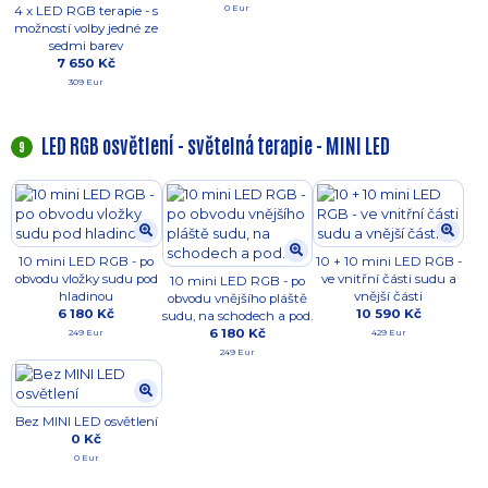
0 Eur
4 x LED RGB terapie - s
možností volby jedné ze
sedmi barev
7 650 Kč
309 Eur
LED RGB osvětlení - světelná terapie - MINI LED
9
10 mini LED RGB - po
10 + 10 mini LED RGB -
obvodu vložky sudu pod
ve vnitřní části sudu a
10 mini LED RGB - po
hladinou
vnější části
obvodu vnějšího pláště
6 180 Kč
10 590 Kč
sudu, na schodech a pod.
6 180 Kč
249 Eur
429 Eur
249 Eur
Bez MINI LED osvětlení
0 Kč
0 Eur