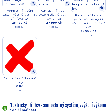
Kompletní filtrační
Kompletní filtrační
systém včetně krytí + El.
systém včetně krytí +
Kompletní filtrační
příhřev 3 kW
UV lampa
systém včetně krytí +
25 490 Kč
27 990 Kč
UV lampa + el. příhřev 3
kW
1 039 Eur
1 139 Eur
32 900 Kč
1 339 Eur
Bez možností filtrování
vody
0 Kč
0 Eur
Elektrický příhřev - samostatný systém, zvýšení výkonu
15
a další možnosti