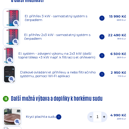
El. příhřev 3 kW - samostatný systém s
15 990 Kč
?
čerpadlem
659 Eur
El. příhřev 2x3 kW - samostatný systém s
22 490 Kč
?
čerpadlem
919 Eur
El. systém - zdvojení výkonu na 2x3 kW (další
6 500 Kč
?
topné těleso +3 kW např. k filtraci s el. ohřevem)
269 Eur
Dálkové ovládání el. příhřevu a nebo filtračního
2 950 Kč
?
systému, pomocí WI-FI aplikaci
119 Eur
Další možná výbava a doplňky k horkému sudu
16
4 990 Kč
Krycí plachta sudu
?
209 Eur