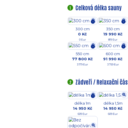
Celková délka sauny
1
?
?
300 cm
350 cm
0 Kč
19 990 Kč
0 Eur
819 Eur
?
?
550 cm
600 cm
77 800 Kč
91 990 Kč
3 179 Eur
3 759 Eur
Zádveří / Relaxační čá
2
?
délka 1m
délka 1,5m
14 950 Kč
14 950 Kč
609 Eur
609 Eur