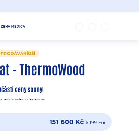
ZEHA MEDICA
JPRODÁVANĚJŠÍ
at - ThermoWood
učástí ceny sauny!
na sauny je uvedena s přeneseným DPH
151 600 Kč
6 199 Eur