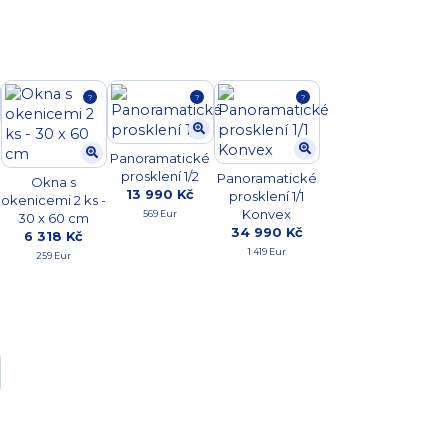
?
?
?
Panoramatické
prosklení 1/2
Panoramatické
Okna s
13 990 Kč
prosklení 1/1
okenicemi 2 ks -
Konvex
569 Eur
30 x 60 cm
34 990 Kč
6 318 Kč
1 419 Eur
259 Eur