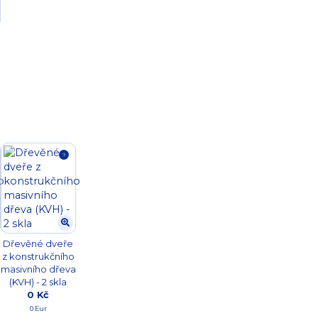
?
Dřevěné dveře
z konstrukčního
a
masivního dřeva
(KVH) - 2 skla
0 Kč
0 Eur