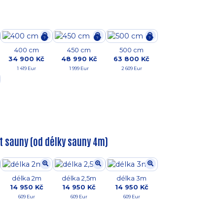
?
?
?
400 cm
450 cm
500 cm
34 900 Kč
48 990 Kč
63 800 Kč
1 419 Eur
1 999 Eur
2 609 Eur
st sauny (od délky sauny 4m)
délka 2m
délka 2,5m
délka 3m
14 950 Kč
14 950 Kč
14 950 Kč
609 Eur
609 Eur
609 Eur