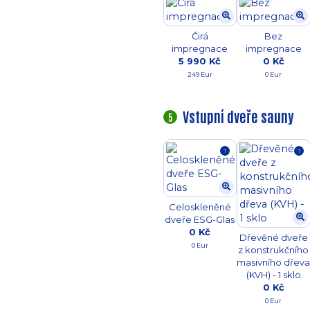
Čirá
Bez
impregnace
impregnace
5 990 Kč
0 Kč
249 Eur
0 Eur
Vstupní dveře sauny
5
?
?
Celoskleněné
dveře ESG-Glas
0 Kč
Dřevěné dveře
0 Eur
z konstrukčního
masivního dřev
(KVH) - 1 sklo
0 Kč
0 Eur