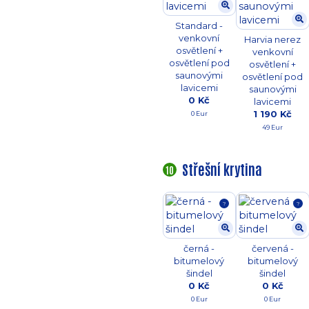
Standard -
venkovní
Harvia nerez
osvětlení +
venkovní
osvětlení pod
osvětlení +
saunovými
osvětlení pod
lavicemi
saunovými
0 Kč
lavicemi
1 190 Kč
0 Eur
49 Eur
Střešní krytina
10
?
?
černá -
červená -
bitumelový
bitumelový
šindel
šindel
0 Kč
0 Kč
0 Eur
0 Eur