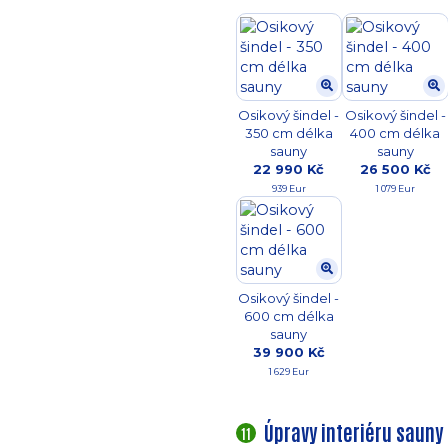
Osikový šindel -
Osikový šindel -
350 cm délka
400 cm délka
sauny
sauny
22 990 Kč
26 500 Kč
939 Eur
1 079 Eur
Osikový šindel -
600 cm délka
sauny
39 900 Kč
1 629 Eur
Úpravy interiéru sauny
11