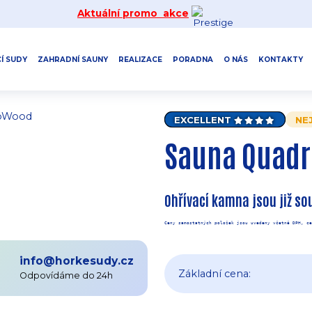
Aktuální promo akce
Í SUDY
ZAHRADNÍ SAUNY
REALIZACE
PORADNA
O NÁS
KONTAKTY
EXCELLENT
NE
Sauna Quadr
Ohřívací kamna jsou již so
Ceny samostatných položek jsou uvedeny včetně DPH, ce
info@horkesudy.cz
Základní cena:
Odpovídáme do 24h