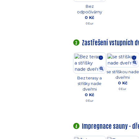
Bez
odpočívárny
0 Kč
0 Eur
Zastřešení vstupních d
3
?
?
se stříškou nade
dveřmi
Bez terasy a
0 Kč
stříšky nade
dveřmi
0 Eur
0 Kč
0 Eur
Impregnace sauny - d
4