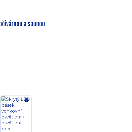
počívárnou a saunou
?