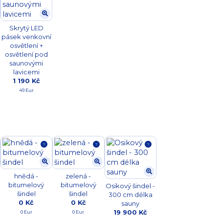
Skrytý LED
pásek venkovní
osvětlení +
osvětlení pod
saunovými
lavicemi
1 190 Kč
49 Eur
?
?
?
hnědá -
zelená -
bitumelový
bitumelový
Osikový šindel -
šindel
šindel
300 cm délka
0 Kč
0 Kč
sauny
19 900 Kč
0 Eur
0 Eur