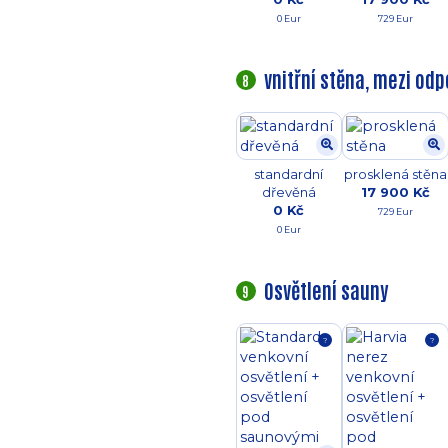
0 Eur
729 Eur
vnitřní stěna, mezi od
8
standardní
prosklená stěna
dřevěná
17 900 Kč
0 Kč
729 Eur
0 Eur
Osvětlení sauny
9
?
?