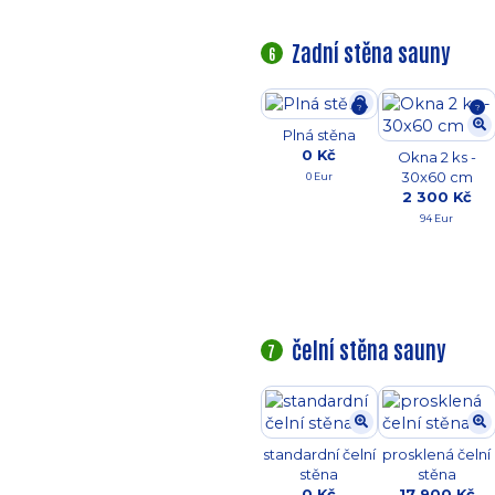
Zadní stěna sauny
6
?
?
Plná stěna
0 Kč
Okna 2 ks -
30x60 cm
0 Eur
2 300 Kč
94 Eur
čelní stěna sauny
7
standardní čelní
prosklená čelní
stěna
stěna
0 Kč
17 900 Kč