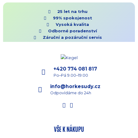
25 let na trhu
99% spokojenost
Vysoká kvalita
Odborné poradenství
Záruční a pozáruční servis
+420 774 081 817
Po–Pá 9.00–19:00
info@horkesudy.cz
Odpovídáme do 24h
VŠE K NÁKUPU