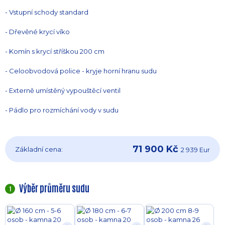
- Vstupní schody standard
- Dřevěné krycí víko
- Komín s krycí stříškou 200 cm
- Celoobvodová police - kryje horní hranu sudu
- Externě umístěný vypouštěcí ventil
- Pádlo pro rozmíchání vody v sudu
71 900 Kč
Základní cena:
2 939 Eur
Výběr průměru sudu
1