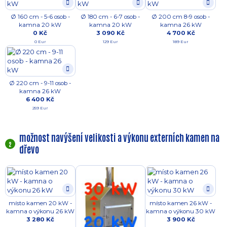
Ø 160 cm - 5-6 osob -
Ø 180 cm - 6-7 osob -
Ø 200 cm 8-9 osob -
kamna 20 kW
kamna 20 kW
kamna 26 kW
0 Kč
3 090 Kč
4 700 Kč
0 Eur
129 Eur
189 Eur
Ø 220 cm - 9-11 osob -
kamna 26 kW
6 400 Kč
259 Eur
možnost navýšení velikosti a výkonu externích kamen na
2
dřevo
místo kamen 20 kW -
místo kamen 26 kW -
kamna o výkonu 26 kW
kamna o výkonu 30 kW
3 280 Kč
3 900 Kč