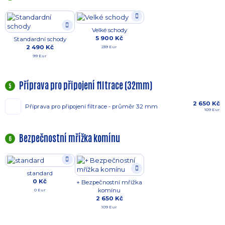
Velké schody
5 900 Kč
Standardní schody
2 490 Kč
239 Eur
99 Eur
Příprava pro připojení filtrace (32mm)
5
2 650 Kč
Příprava pro připojení filtrace - průměr 32 mm
109 Eur
Bezpečnostní mřížka komínu
6
standard
0 Kč
+ Bezpečnostní mřížka
komínu
0 Eur
2 650 Kč
109 Eur