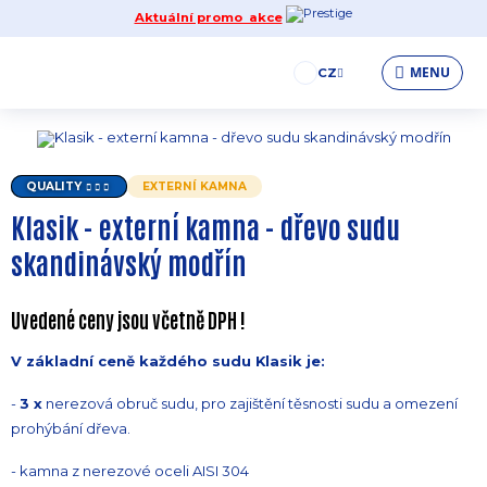
Aktuální promo akce
MENU
CZ
QUALITY
EXTERNÍ KAMNA
Klasik - externí kamna - dřevo sudu
skandinávský modřín
Uvedené ceny jsou včetně DPH !
V základní ceně každého sudu Klasik je:
-
3 x
nerezová obruč sudu, pro zajištění těsnosti sudu a omezení
prohýbání dřeva.
- kamna z nerezové oceli AISI 304