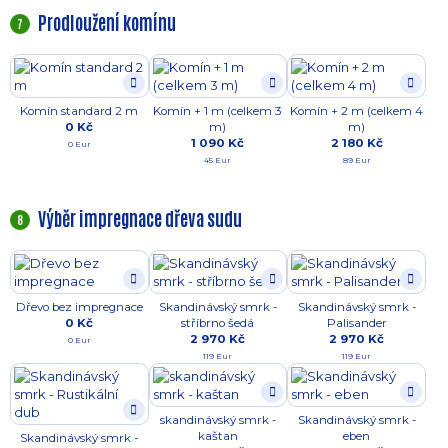
Prodloužení komínu
7
Komín standard 2 m
Komín + 1 m (celkem 3
Komín + 2 m (celkem 4
0 Kč
m)
m)
1 090 Kč
2 180 Kč
0 Eur
45 Eur
89 Eur
Výběr impregnace dřeva sudu
8
Dřevo bez impregnace
Skandinávský smrk -
Skandinávský smrk -
0 Kč
stříbrno šedá
Palisander
2 970 Kč
2 970 Kč
0 Eur
119 Eur
119 Eur
skandinávský smrk -
Skandinávský smrk -
kaštan
eben
Skandinávský smrk -