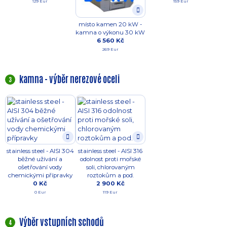
129 Eur
159 Eur
místo kamen 20 kW -
kamna o výkonu 30 kW
6 560 Kč
269 Eur
kamna - výběr nerezové oceli
3
stainless steel - AISI 304
stainless steel - AISI 316
běžné užívání a
odolnost proti mořské
ošetřování vody
soli, chlorovaným
chemickými přípravky
roztokům a pod.
0 Kč
2 900 Kč
0 Eur
119 Eur
Výběr vstupních schodů
4