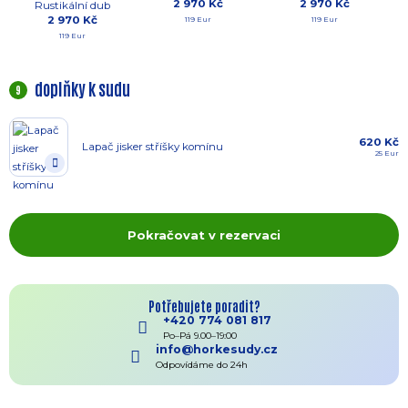
2 970 Kč
2 970 Kč
Rustikální dub
2 970 Kč
119 Eur
119 Eur
119 Eur
doplňky k sudu
9
620 Kč
Lapač jisker stříšky komínu
25 Eur
Pokračovat v rezervaci
Potřebujete poradit?
+420 774 081 817
Po–Pá 9.00–19:00
info@horkesudy.cz
Odpovídáme do 24h