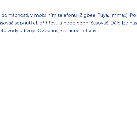
 domácnosti, v mobilním telefonu (Zigbee, Tuya, Immax). Pomo
 časovač sepnutí el. příhřevu a nebo denní časovač. Dále lze n
u vody udržuje. Ovládání je snadné, intuitivní.