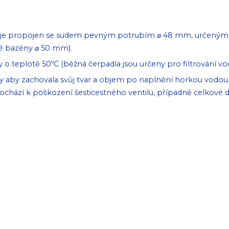
tém je propojen se sudem pevným potrubím ⌀ 48 mm, určeným 
é bazény ⌀ 50 mm).
 o teplotě 50ºC (běžná čerpadla jsou určeny pro filtrování vo
ny aby zachovala svůj tvar a objem po naplnění horkou vodou.
ochází k poškození šesticestného ventilu, případně celkové 