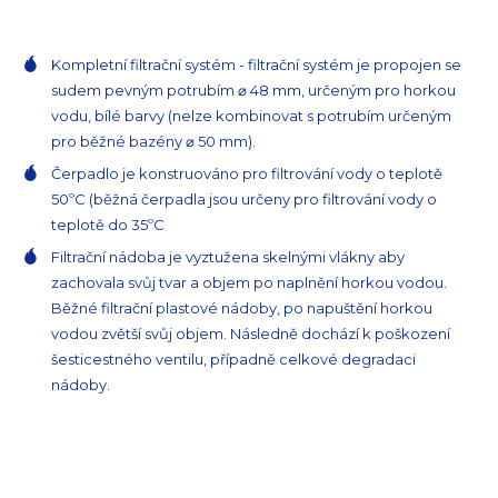
Kompletní filtrační systém - filtrační systém je propojen se
sudem pevným potrubím ⌀ 48 mm, určeným pro horkou
vodu, bílé barvy (nelze kombinovat s potrubím určeným
pro běžné bazény ⌀ 50 mm).
Čerpadlo je konstruováno pro filtrování vody o teplotě
50ºC (běžná čerpadla jsou určeny pro filtrování vody o
teplotě do 35ºC
Filtrační nádoba je vyztužena skelnými vlákny aby
zachovala svůj tvar a objem po naplnění horkou vodou.
Běžné filtrační plastové nádoby, po napuštění horkou
vodou zvětší svůj objem. Následně dochází k poškození
šesticestného ventilu, případně celkové degradaci
nádoby.