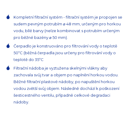
Kompletní filtrační systém - filtrační systém je propojen se
sudem pevným potrubím ⌀ 48 mm, určeným pro horkou
vodu, bílé barvy (nelze kombinovat s potrubím určeným
pro běžné bazény ⌀ 50 mm).
Čerpadlo je konstruováno pro filtrování vody o teplotě
50ºC (běžná čerpadla jsou určeny pro filtrování vody o
teplotě do 35ºC
Filtrační nádoba je vyztužena skelnými vlákny aby
zachovala svůj tvar a objem po naplnění horkou vodou.
Běžné filtrační plastové nádoby, po napuštění horkou
vodou zvětší svůj objem. Následně dochází k poškození
šesticestného ventilu, případně celkové degradaci
nádoby.