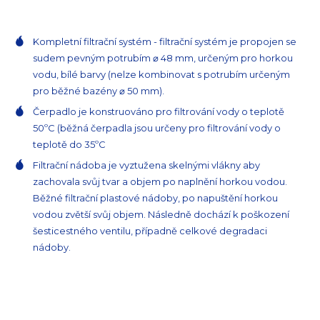
Kompletní filtrační systém - filtrační systém je propojen se
sudem pevným potrubím ⌀ 48 mm, určeným pro horkou
vodu, bílé barvy (nelze kombinovat s potrubím určeným
pro běžné bazény ⌀ 50 mm).
Čerpadlo je konstruováno pro filtrování vody o teplotě
50ºC (běžná čerpadla jsou určeny pro filtrování vody o
teplotě do 35ºC
Filtrační nádoba je vyztužena skelnými vlákny aby
zachovala svůj tvar a objem po naplnění horkou vodou.
Běžné filtrační plastové nádoby, po napuštění horkou
vodou zvětší svůj objem. Následně dochází k poškození
šesticestného ventilu, případně celkové degradaci
nádoby.