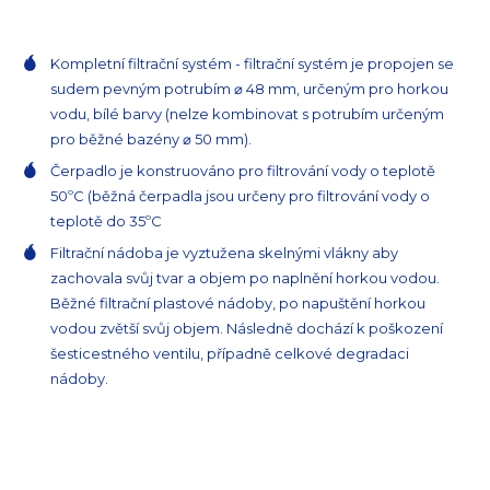
Kompletní filtrační systém - filtrační systém je propojen se
sudem pevným potrubím ⌀ 48 mm, určeným pro horkou
vodu, bílé barvy (nelze kombinovat s potrubím určeným
pro běžné bazény ⌀ 50 mm).
Čerpadlo je konstruováno pro filtrování vody o teplotě
50ºC (běžná čerpadla jsou určeny pro filtrování vody o
teplotě do 35ºC
Filtrační nádoba je vyztužena skelnými vlákny aby
zachovala svůj tvar a objem po naplnění horkou vodou.
Běžné filtrační plastové nádoby, po napuštění horkou
vodou zvětší svůj objem. Následně dochází k poškození
šesticestného ventilu, případně celkové degradaci
nádoby.