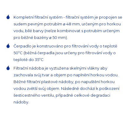
Kompletní filtrační systém - filtrační systém je propojen se
sudem pevným potrubím ⌀ 48 mm, určeným pro horkou
vodu, bílé barvy (nelze kombinovat s potrubím určeným
pro běžné bazény ⌀ 50 mm).
Čerpadlo je konstruováno pro filtrování vody o teplotě
50ºC (běžná čerpadla jsou určeny pro filtrování vody o
teplotě do 35ºC
Filtrační nádoba je vyztužena skelnými vlákny aby
zachovala svůj tvar a objem po naplnění horkou vodou.
Běžné filtrační plastové nádoby, po napuštění horkou
vodou zvětší svůj objem. Následně dochází k poškození
šesticestného ventilu, případně celkové degradaci
nádoby.