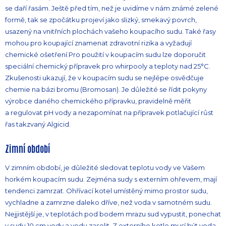
se daří řasám. Ještě před tím, než je uvidíme v nám známé zelené
formě, tak se zpočátku projeví jako slizký, smekavý povrch,
usazený na vnitřních plochách vašeho koupacího sudu. Také řasy
mohou pro koupající znamenat zdravotní rizika a vyžadují
chemické ošetření.Pro použití v koupacím sudu lze doporučit
speciální chemický přípravek pro whirpooly a teploty nad 25°C.
Zkušenosti ukazují, že v koupacím sudu se nejlépe osvědčuje
chemie na bázi bromu (Bromosan). Je důležité se řídit pokyny
výrobce daného chemického přípravku, pravidelně měřit
a regulovat pH vody a nezapomínat na přípravek potlačující růst
řas takzvaný Algicid.
Zimní období
V zimním období, je důležité sledovat teplotu vody ve Vašem
horkém koupacím sudu. Zejména sudy s externím ohřevem, mají
tendenci zamrzat. Ohřívací kotel umístěný mimo prostor sudu,
vychladne a zamrzne daleko dříve, než voda v samotném sudu.
Nejjistější je, v teplotách pod bodem mrazu sud vypustit, ponechat
v sudu 10 cm vody a vodu zasolit. Z externího kotle musí být voda