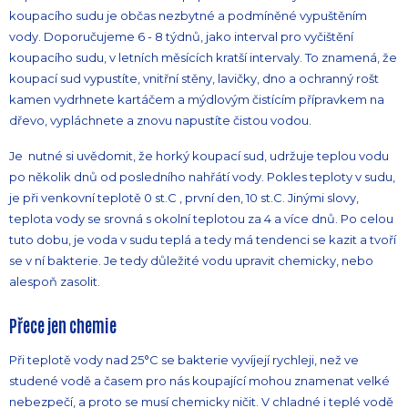
koupacího sudu je občas nezbytné a podmíněné vypuštěním
vody. Doporučujeme 6 - 8 týdnů, jako interval pro vyčištění
koupacího sudu, v letních měsících kratší intervaly. To znamená, že
koupací sud vypustíte, vnitřní stěny, lavičky, dno a ochranný rošt
kamen vydrhnete kartáčem a mýdlovým čistícím přípravkem na
dřevo, vypláchnete a znovu napustíte čistou vodou.
Je nutné si uvědomit, že horký koupací sud, udržuje teplou vodu
po několik dnů od posledního nahřátí vody. Pokles teploty v sudu,
je při venkovní teplotě 0 st.C , první den, 10 st.C. Jinými slovy,
teplota vody se srovná s okolní teplotou za 4 a více dnů. Po celou
tuto dobu, je voda v sudu teplá a tedy má tendenci se kazit a tvoří
se v ní bakterie. Je tedy důležité vodu upravit chemicky, nebo
alespoň zasolit.
Přece jen chemie
Při teplotě vody nad 25°C se bakterie vyvíjejí rychleji, než ve
studené vodě a časem pro nás koupající mohou znamenat velké
nebezpečí, a proto se musí chemicky ničit. V chladné i teplé vodě