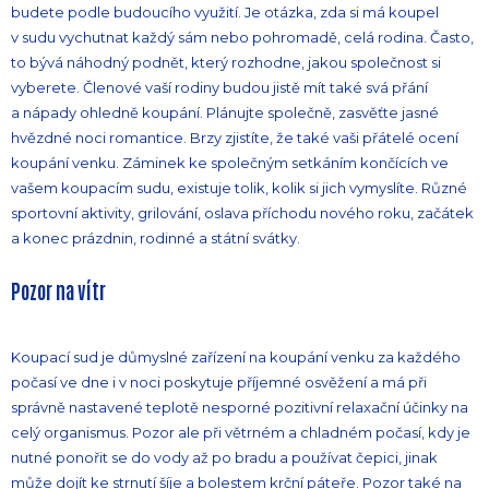
budete podle budoucího využití. Je otázka, zda si má koupel
v sudu vychutnat každý sám nebo pohromadě, celá rodina. Často,
to bývá náhodný podnět, který rozhodne, jakou společnost si
vyberete. Členové vaší rodiny budou jistě mít také svá přání
a nápady ohledně koupání. Plánujte společně, zasvěťte jasné
hvězdné noci romantice. Brzy zjistíte, že také vaši přátelé ocení
koupání venku. Záminek ke společným setkáním končících ve
vašem koupacím sudu, existuje tolik, kolik si jich vymyslíte. Různé
sportovní aktivity, grilování, oslava příchodu nového roku, začátek
a konec prázdnin, rodinné a státní svátky.
Pozor na vítr
Koupací sud je důmyslné zařízení na koupání venku za každého
počasí ve dne i v noci poskytuje příjemné osvěžení a má při
správně nastavené teplotě nesporné pozitivní relaxační účinky na
celý organismus. Pozor ale při větrném a chladném počasí, kdy je
nutné ponořit se do vody až po bradu a používat čepici, jinak
může dojít ke strnutí šíje a bolestem krční páteře. Pozor také na