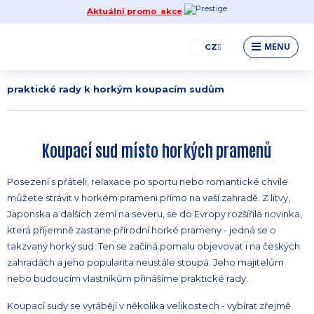
Aktuální promo akce
praktické rady k horkým koupacím sudům
MENU
CZ
18.07.2023 18:17:11
praktické rady k horkým koupacím sudům
Koupací sud místo horkých pramenů
Posezení s přáteli, relaxace po sportu nebo romantické chvíle
můžete strávit v horkém prameni přímo na vaší zahradě. Z litvy,
Japonska a dalších zemí na severu, se do Evropy rozšířila novinka,
která příjemně zastane přírodní horké prameny - jedná se o
takzvaný horký sud. Ten se začíná pomalu objevovat i na českých
zahradách a jeho popularita neustále stoupá. Jeho majitelům
nebo budoucím vlastníkům přinášíme praktické rady.
Koupací sudy se vyrábějí v několika velikostech - vybírat zřejmě