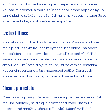
kouřovod při obsluze kamen - jde o nejteplejší místo v celém
koupacím prostoru a může způsobit nepříjemné popáleniny. To
samé platí i o svíčkách položených na lemu koupacího sudu. Je to
sice romantické, ale zbytečně nebezpečné.
Lze bez filtrace
Koupat se v sudu lze i bez filtrace a chemie. Avšak voda by se
měla před každým koupáním vyměnit, bez ohledu na počet
koupajících, nebo interval koupání. Jestli jste pečliví při čištění
vašeho koupacího sudu a před každým koupáním napustíte
čistou vodu, můžete si být relativně jisti, že vám ani ostatním
koupajícím, bakterie a řasy nezpůsobí potíže. Cena vody
s ohledem na obsah sudu, není nákladově velká položka.
Chemie pro jistotu
Chemické přípravky především zamezují tvorbě bakterií a růstu
řas. Jiné přípravky se starají o průzračnost vody. Na trhu je
nepřeberné množství těchto přípravků. Řádné vyčištění