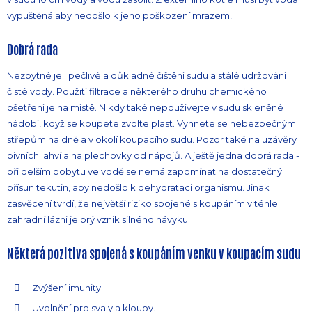
vypuštěná aby nedošlo k jeho poškození mrazem!
Dobrá rada
Nezbytné je i pečlivé a důkladné čištění sudu a stálé udržování
čisté vody. Použití filtrace a některého druhu chemického
ošetření je na místě. Nikdy také nepoužívejte v sudu skleněné
nádobí, když se koupete zvolte plast. Vyhnete se nebezpečným
střepům na dně a v okolí koupacího sudu. Pozor také na uzávěry
pivních lahví a na plechovky od nápojů. A ještě jedna dobrá rada -
při delším pobytu ve vodě se nemá zapomínat na dostatečný
přísun tekutin, aby nedošlo k dehydrataci organismu. Jinak
zasvěcení tvrdí, že největší riziko spojené s koupáním v téhle
zahradní lázni je prý vznik silného návyku.
Některá pozitiva spojená s koupáním venku v koupacím sudu
Zvýšení imunity
Uvolnění pro svaly a klouby.