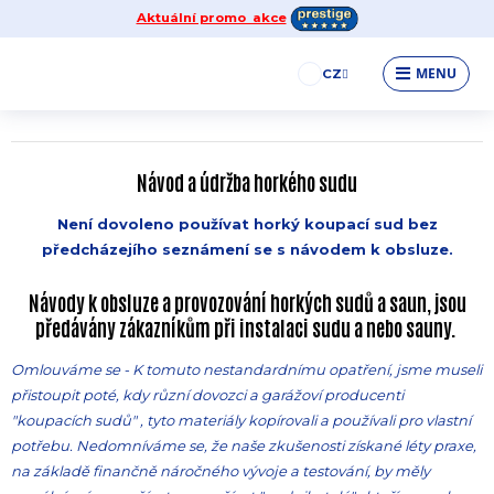
Aktuální promo akce
Návod a rady k údržbě horkého sudu
MENU
CZ
18.07.2023 18:17:01
Návod a údržba horkého sudu
Není dovoleno používat horký koupací sud bez
předcházejího seznámení se s návodem k obsluze.
Návody k obsluze a provozování horkých sudů a saun, jsou
předávány zákazníkům při instalaci sudu a nebo sauny.
Omlouváme se - K tomuto nestandardnímu opatření, jsme museli
přistoupit poté, kdy různí dovozci a garážoví producenti
"koupacích sudů" , tyto materiály kopírovali a používali pro vlastní
potřebu. Nedomníváme se, že naše zkušenosti získané léty praxe,
na základě finančně náročného vývoje a testování, by měly