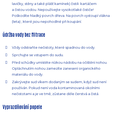
lavičky, stěny a také plášť kamínek) čistili kartáčem
a čistou vodou. Nepoužívejte vysokotlaké čističe!
Poškodíte hladký povrch dřeva. Na povrch vystoupí vlákna
(leta) , které jsou nepohodlné při koupání.
údržba vody bez filtrace
Vždy odstraňte nečistoty, které spadnou do vody.
Sprchujte se vstupem do sudu.
Před schůdky umístěte nízkou nádobu na očištění nohou.
Opláchnutím nohou zamezíte zanesení organického
materiálu do vody.
Zakrývejte sud víkem dodaným se sudem, když sud není
používán. Pokud není voda kontaminovaná okolními
nečistotami a je ve tmě, zůstane déle čerstvá a čistá.
Vyprazdňování popele