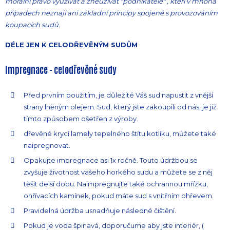
morální právo využívat a zneužívat "podnikatelé" , kteří v mnoha
případech neznají ani základní principy spojené s provozováním
koupacích sudů.
DÉLE JEN K CELODŘEVĚNÝM SUDŮM
Impregnace - celodřevěné sudy
Před prvním použitím, je důležité Váš sud napustit z vnější
strany lněným olejem. Sud, který jste zakoupili od nás, je již
tímto způsobem ošetřen z výroby.
dřevěné krycí lamely tepelného štítu kotlíku, můžete také
naipregnovat.
Opakujte impregnace asi 1x ročně. Touto údržbou se
zvyšuje životnost vašeho horkého sudu a můžete se z něj
těšit delší dobu. Naimpregnujte také ochrannou mřížku,
ohřívacích kamínek, pokud máte sud s vnitřním ohřevem.
Pravidelná údržba usnadňuje následné čištění.
Pokud je voda špinavá, doporučume aby jste interiér, (