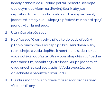
lamely odshora dolů. Pokud paličku nemáte, klepejte
ocelovým kladívkem na dřevěný špalík aby jste
nepoškodili povrch sudu. Tímto docílíte aby se usadily
jednotlivé lamely sudu. Klepejte především v oblasti spojů
jednotlivých lamel sudu.
Utáhněte obruče sudu
Naplňte sud 10 cm vody a přidejte do vody dřevěný
pilinový prach vznikající např. při broušení dřeva. Piliny
rozmíchejte a vodu doplňte k horní hraně sudu. Pokud
voda odtéká, dopňujte ji.Piliny pomáhají utěsnit případné
netěsnosti tím, nabobtnají v trhlinách. Asi po jednom až
dvou dnech se sud zcela utěsní. Vodu vypusťte, sud
opláchněte a napusťte čistou vodu.
U sudu z modřínového dřeva může tento proces trvat
více než tři dny.