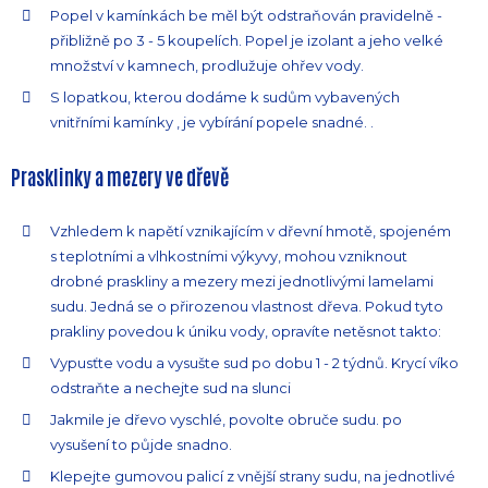
Popel v kamínkách be měl být odstraňován pravidelně -
přibližně po 3 - 5 koupelích. Popel je izolant a jeho velké
množství v kamnech, prodlužuje ohřev vody.
S lopatkou, kterou dodáme k sudům vybavených
vnitřními kamínky , je vybírání popele snadné. .
Prasklinky a mezery ve dřevě
Vzhledem k napětí vznikajícím v dřevní hmotě, spojeném
s teplotními a vlhkostními výkyvy, mohou vzniknout
drobné praskliny a mezery mezi jednotlivými lamelami
sudu. Jedná se o přirozenou vlastnost dřeva. Pokud tyto
prakliny povedou k úniku vody, opravíte netěsnot takto:
Vypusťte vodu a vysušte sud po dobu 1 - 2 týdnů. Krycí víko
odstraňte a nechejte sud na slunci
Jakmile je dřevo vyschlé, povolte obruče sudu. po
vysušení to půjde snadno.
Klepejte gumovou palicí z vnější strany sudu, na jednotlivé