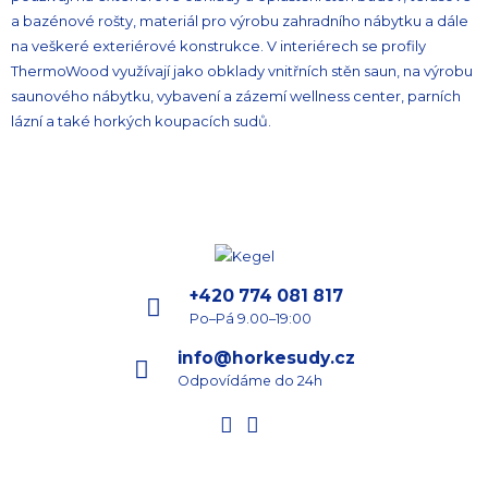
a bazénové rošty, materiál pro výrobu zahradního nábytku a dále
na veškeré exteriérové konstrukce. V interiérech se profily
ThermoWood využívají jako obklady vnitřních stěn saun, na výrobu
saunového nábytku, vybavení a zázemí wellness center, parních
lázní a také horkých koupacích sudů.
+420 774 081 817
Po–Pá 9.00–19:00
info@horkesudy.cz
Odpovídáme do 24h