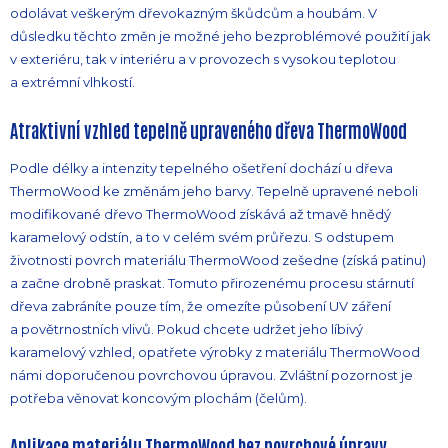
odolávat veškerým dřevokazným škůdcům a houbám. V
důsledku těchto změn je možné jeho bezproblémové použití jak
v exteriéru, tak v interiéru a v provozech s vysokou teplotou
a extrémní vlhkostí.
Atraktivní vzhled tepelně upraveného dřeva ThermoWood
Podle délky a intenzity tepelného ošetření dochází u dřeva
ThermoWood ke změnám jeho barvy. Tepelně upravené neboli
modifikované dřevo ThermoWood získává až tmavě hnědý
karamelový odstín, a to v celém svém průřezu. S odstupem
životnosti povrch materiálu ThermoWood zešedne (získá patinu)
a začne drobně praskat. Tomuto přirozenému procesu stárnutí
dřeva zabráníte pouze tím, že omezíte působení UV záření
a povětrnostních vlivů. Pokud chcete udržet jeho líbivý
karamelový vzhled, opatřete výrobky z materiálu ThermoWood
námi doporučenou povrchovou úpravou. Zvláštní pozornost je
potřeba věnovat koncovým plochám (čelům).
Aplikace materiálu ThermoWood bez povrchové úpravy