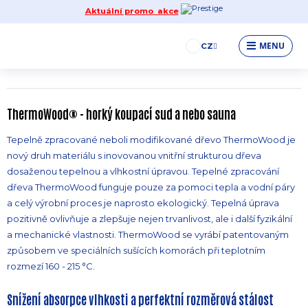
Aktuální promo akce
Dřevo ThermoWood®, co to je?
MENU
CZ
18.07.2023 18:17:30
ThermoWood® - horký koupací sud a nebo sauna
Tepelně zpracované neboli modifikované dřevo ThermoWood je
nový druh materiálu s inovovanou vnitřní strukturou dřeva
dosaženou tepelnou a vlhkostní úpravou. Tepelné zpracování
dřeva ThermoWood funguje pouze za pomoci tepla a vodní páry
a celý výrobní proces je naprosto ekologický. Tepelná úprava
pozitivně ovlivňuje a zlepšuje nejen trvanlivost, ale i další fyzikální
a mechanické vlastnosti. ThermoWood se vyrábí patentovaným
způsobem ve speciálních sušících komorách při teplotním
rozmezí 160 - 215 °C.
Snížení absorpce vlhkosti a perfektní rozměrová stálost