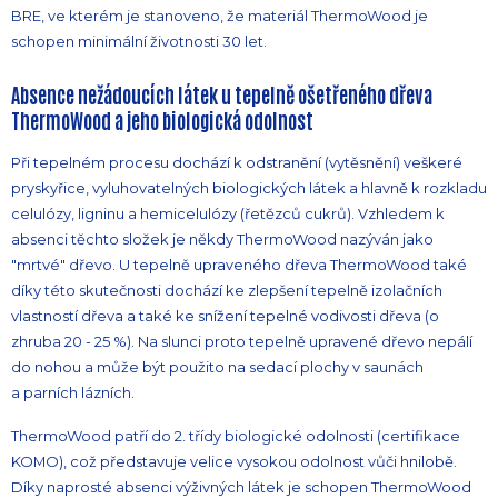
BRE, ve kterém je stanoveno, že materiál ThermoWood je
schopen minimální životnosti 30 let.
Absence nežádoucích látek u tepelně ošetřeného dřeva
ThermoWood a jeho biologická odolnost
Při tepelném procesu dochází k odstranění (vytěsnění) veškeré
pryskyřice, vyluhovatelných biologických látek a hlavně k rozkladu
celulózy, ligninu a hemicelulózy (řetězců cukrů). Vzhledem k
absenci těchto složek je někdy ThermoWood nazýván jako
"mrtvé" dřevo. U tepelně upraveného dřeva ThermoWood také
díky této skutečnosti dochází ke zlepšení tepelně izolačních
vlastností dřeva a také ke snížení tepelné vodivosti dřeva (o
zhruba 20 - 25 %). Na slunci proto tepelně upravené dřevo nepálí
do nohou a může být použito na sedací plochy v saunách
a parních lázních.
ThermoWood patří do 2. třídy biologické odolnosti (certifikace
KOMO), což představuje velice vysokou odolnost vůči hnilobě.
Díky naprosté absenci výživných látek je schopen ThermoWood