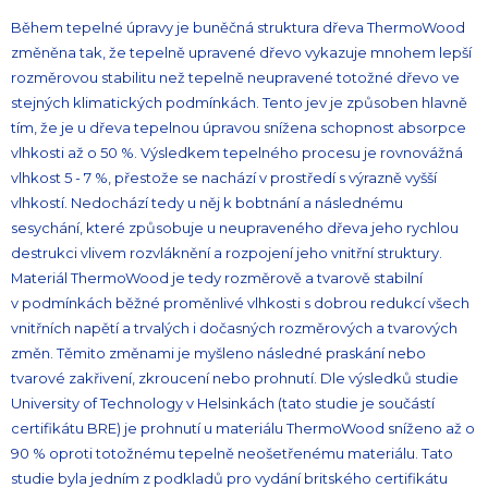
Během tepelné úpravy je buněčná struktura dřeva ThermoWood
změněna tak, že tepelně upravené dřevo vykazuje mnohem lepší
rozměrovou stabilitu než tepelně neupravené totožné dřevo ve
stejných klimatických podmínkách. Tento jev je způsoben hlavně
tím, že je u dřeva tepelnou úpravou snížena schopnost absorpce
vlhkosti až o 50 %. Výsledkem tepelného procesu je rovnovážná
vlhkost 5 - 7 %, přestože se nachází v prostředí s výrazně vyšší
vlhkostí. Nedochází tedy u něj k bobtnání a následnému
sesychání, které způsobuje u neupraveného dřeva jeho rychlou
destrukci vlivem rozvláknění a rozpojení jeho vnitřní struktury.
Materiál ThermoWood je tedy rozměrově a tvarově stabilní
v podmínkách běžné proměnlivé vlhkosti s dobrou redukcí všech
vnitřních napětí a trvalých i dočasných rozměrových a tvarových
změn. Těmito změnami je myšleno následné praskání nebo
tvarové zakřivení, zkroucení nebo prohnutí. Dle výsledků studie
University of Technology v Helsinkách (tato studie je součástí
certifikátu BRE) je prohnutí u materiálu ThermoWood sníženo až o
90 % oproti totožnému tepelně neošetřenému materiálu. Tato
studie byla jedním z podkladů pro vydání britského certifikátu