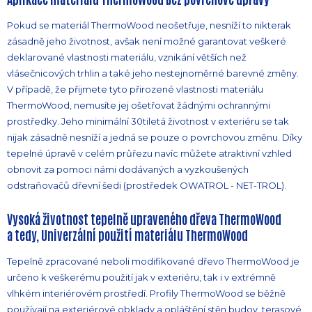
Pokud se materiál ThermoWood neošetřuje, nesníží to nikterak
zásadně jeho životnost, avšak není možné garantovat veškeré
deklarované vlastnosti materiálu, vznikání větších než
vlásečnicových trhlin a také jeho nestejnoměrné barevné změny.
V případě, že přijmete tyto přirozené vlastnosti materiálu
ThermoWood, nemusíte jej ošetřovat žádnými ochrannými
prostředky. Jeho minimální 30tiletá životnost v exteriéru se tak
nijak zásadně nesníží a jedná se pouze o povrchovou změnu. Díky
tepelné úpravě v celém průřezu navíc můžete atraktivní vzhled
obnovit za pomoci námi dodávaných a vyzkoušených
odstraňovačů dřevní šedi (prostředek OWATROL - NET-TROL).
Vysoká životnost tepelně upraveného dřeva ThermoWood
a tedy, Univerzální použití materiálu ThermoWood
Tepelně zpracované neboli modifikované dřevo ThermoWood je
určeno k veškerému použití jak v exteriéru, tak i v extrémně
vlhkém interiérovém prostředí. Profily ThermoWood se běžně
používají na exteriérové obklady a opláštění stěn budov, terasové