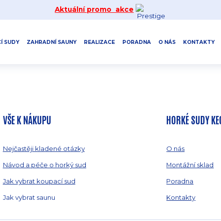
Aktuální promo akce
Í SUDY
ZAHRADNÍ SAUNY
REALIZACE
PORADNA
O NÁS
KONTAKTY
VŠE K NÁKUPU
HORKÉ SUDY KE
Nejčastěji kladené otázky
O nás
Návod a péče o horký sud
Montážní sklad
Jak vybrat koupací sud
Poradna
Jak vybrat saunu
Kontakty