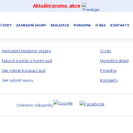
Aktuální promo akce
Í SUDY
ZAHRADNÍ SAUNY
REALIZACE
PORADNA
O NÁS
KONTAKTY
VŠE K NÁKUPU
HORKÉ SUDY KE
Nejčastěji kladené otázky
O nás
Návod a péče o horký sud
Montážní sklad
Jak vybrat koupací sud
Poradna
Jak vybrat saunu
Kontakty
Ověřeno zákazníky